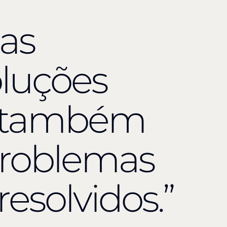
s
as
oluções
s também
 problemas
resolvidos.”