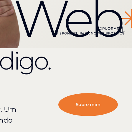
a Web
EXPLORAR
DISPONÍVEL PARA NOVOS PROJETOS
digo.
Sobre mim
r. Um
ando