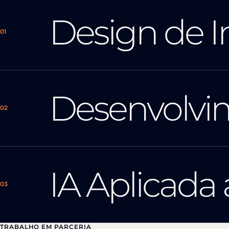
Design de In
01
Desenvolvi
02
IA Aplicada 
03
TRABALHO EM PARCERIA