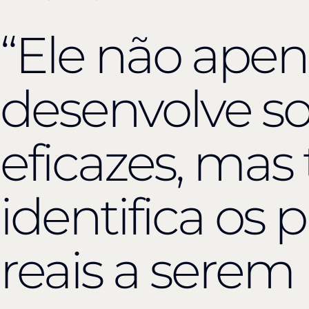
Depoimentos de clientes e parceiro
“Ele não apen
desenvolve s
eficazes, ma
identifica os
reais a serem 