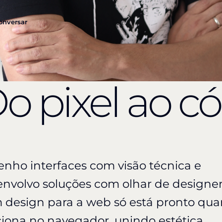
ner d
onversar
o pixel ao có
nho interfaces com visão técnica e
envolvo soluções com olhar de designe
 design para a web só está pronto qu
iona no navegador, unindo estética,