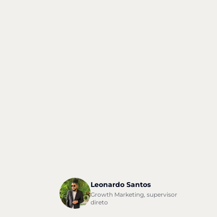
“
t
v
f
r
Leonardo Santos
Growth Marketing, supervisor
direto