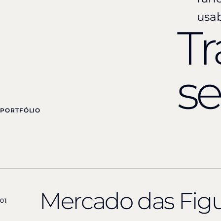
usab
Tr
se
PORTFÓLIO
Mercado das Fig
01