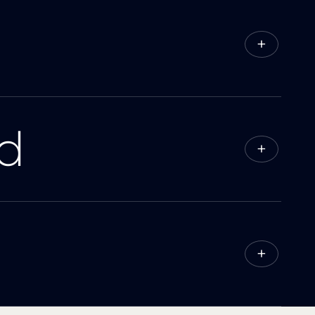
+
d
+
+