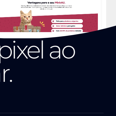
pixel ao
r.