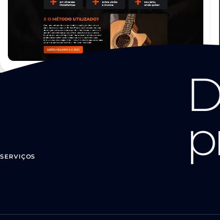
D
p
SERVIÇOS